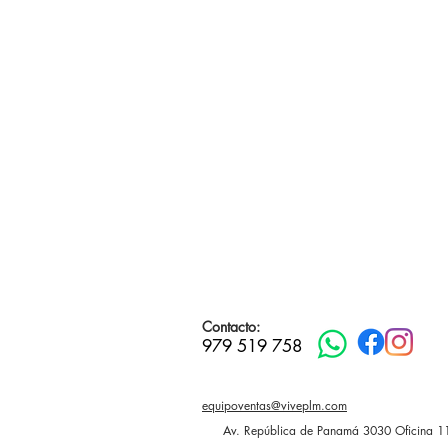
Contacto:
979 519 758
equipoventas@viveplm.com
Av. República de Panamá 3030 Oficina 110