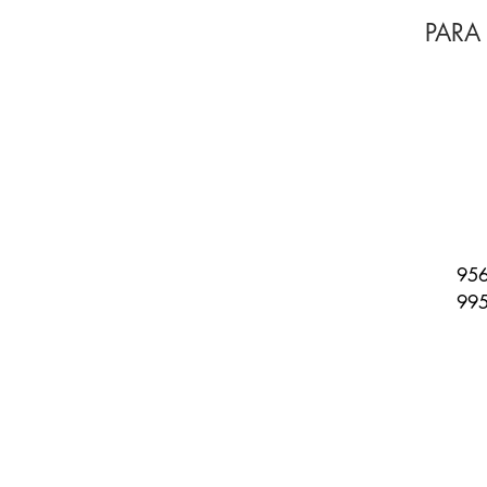
PARA
956
995