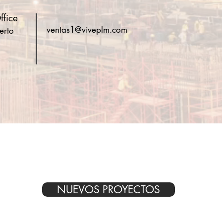
fice
ventas1@viveplm.com
erto
NUEVOS PROYECTOS