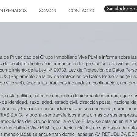
Simulador de 
NTREGADOS
SOMOS
CONTACTO
ca de Privacidad del Grupo Inmobiliario Vive PLM e informa sobre la
 de posibles clientes e interesados en los productos o servicios del gr
n cumplimiento de la Ley N° 29733, Ley de Protección de Datos Perso
US (Reglamento de la ley de Protección de Datos Personales (en 
ido sitio web, acepta las practicas indicadas a continuación, conform
s de esta política, usted se encuentra debidamente informado que su
e identidad, sexo, edad, estado civil, dirección postal, nacionalidad
electrónico y toda información adicional que sea necesaria, serán inc
 S.A.C., y podrán ser transferidos a una o más de sus empresas 
inmobiliarios del Grupo Inmobiliario Vive PLM y se detallan en el Ane
upo Inmobiliario Vive PLM ”), es decir, incluirlos en sus bases de da
antes mencionadas se encuentran domiciliadas en AV. REPUBLICA D