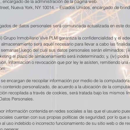
, encargado de la administración de la página web.
treet, Nueva York, NY 10014. – Estados Unidos, encargado de brindar
argados de datos personales será comunicada actualizada en este d
(i) Grupo Inmobiliario Vive PLM garantiza la confidencialidad y el 
 almacenamiento será aquél necesario para llevar a cabo las finalidades
emanas],luego del cual sus datos personales serán eliminados; (iii
eting el plazo de almacenamiento será indeterminado; y, (iv) podrá
ición, información o revocación que por ley le asisten, remitiendo un
com
se encargan de recopilar información por medio de la computadora 
 un contenido personalizado, de acuerdo a la ubicación de la compu
ón recopilada a través de cookies, será tratada bajo los mismos lin
 Datos Personales.
r información contenida en redes sociales a las que el usuario pu
sociales cuentan con sus propias políticas de seguridad; por lo que
al uso indebido o incorrecto funcionamiento de su sitio web o de re
n generar.