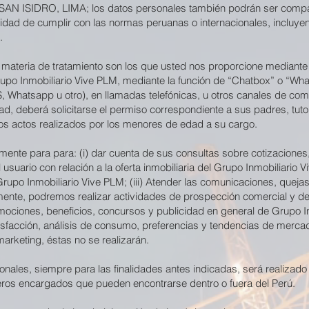
 ISIDRO, LIMA; los datos personales también podrán ser compart
nalidad de cumplir con las normas peruanas o internacionales, incluye
.
materia de tratamiento son los que usted nos proporcione mediante 
upo Inmobiliario Vive PLM, mediante la función de “Chatbox” o “What
, Whatsapp u otro), en llamadas telefónicas, u otros canales de com
, deberá solicitarse el permiso correspondiente a sus padres, tutor
os actos realizados por los menores de edad a su cargo.
mente para para: (i) dar cuenta de sus consultas sobre cotizaciones
usuario con relación a la oferta inmobiliaria del Grupo Inmobiliario V
rupo Inmobiliario Vive PLM; (iii) Atender las comunicaciones, quejas
amente, podremos realizar actividades de prospección comercial y de
romociones, beneficios, concursos y publicidad en general de Grupo 
isfacción, análisis de consumo, preferencias y tendencias de mercad
arketing, éstas no se realizarán.
onales, siempre para las finalidades antes indicadas, será realizad
ceros encargados que pueden encontrarse dentro o fuera del Perú.