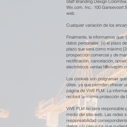
Staff Branding Design Colombia.
Wix.com, Inc.: 100 Gansevoort S
web.
Cualquier variación de los enc
Finalmente, le informamos que: 
datos personales; (ii) el plazo de
plazo que será como máximo [2 s
prospección comercial y de mark
rectificación, cancelación, opos
electrónicos
ventas1@viveplm.
Los cookies son programas que 
útiles, ya que permiten ofrecer
página de VIVE PLM. La informaci
recibirá la misma protección de
VIVE PLM no será responsable po
medio del sitio web. Las redes 
responsabilidad correspondiente 
daños y/o perjuicios que pudiera