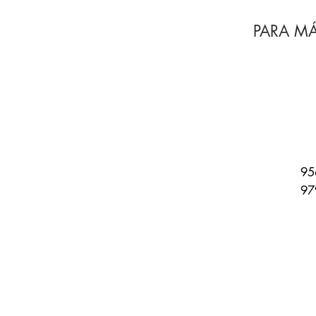
PARA M
95
97