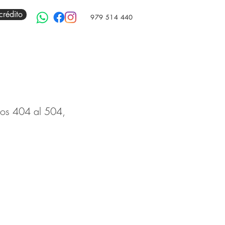
crédito
979 514 440
os 404 al 504,
✅Disponibles 805 al 1405. 