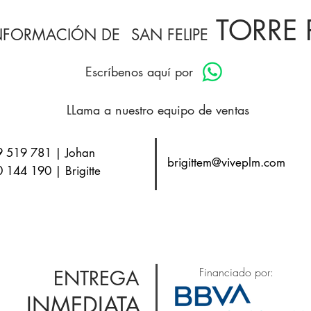
TORRE 
INFORMACIÓN DE
SAN FELIPE
Escríbenos aquí por
LLama a nuestro equipo de ventas
 519 781 | Johan
brigittem@viveplm.com
 144 190 | Brigitte
Financiado por:
ENTREGA
INMEDIATA