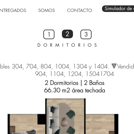
Simulador de 
NTREGADOS
SOMOS
CONTACTO
2
1
3
DORMITORIOS
bles 304, 704, 804, 1004, 1304 y 1404. 🔻Vendid
904, 1104, 1204, 15041704
2 Dormitorios | 2 Baños
66.30 m2 área techada
vista interio