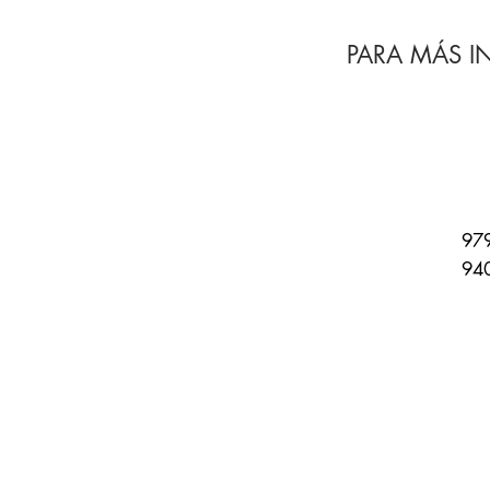
PARA MÁS 
979
940