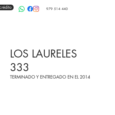
crédito
979 514 440
LOS LAURELES
333
TERMINADO Y ENTREGADO EN EL 2014
Edificio de 9 pisos
2 ascensores con ingreso directo a
departamentos y un ascensor para servicio