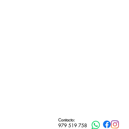
Calle
Contacto:
979 519 758