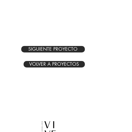
Acabados de primera
Tableros de granito y mármol
Vista al parque Guatemala
Amplias terrazas
SIGUIENTE PROYECTO
VOLVER A PROYECTOS