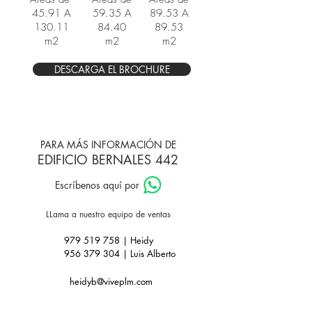
45.91
A
59.35 A
89.53 A
130.11
84.40
89.53
m2
m2
m2
DESCARGA EL BROCHURE
PARA MÁS INFORMACIÓN DE
EDIFICIO BERNALES 442
Escríbenos aquí por
LLama a nuestro equipo de ventas
979 519 758 | Heidy
956 379 304 | Luis Alberto
heidyb@viveplm.com