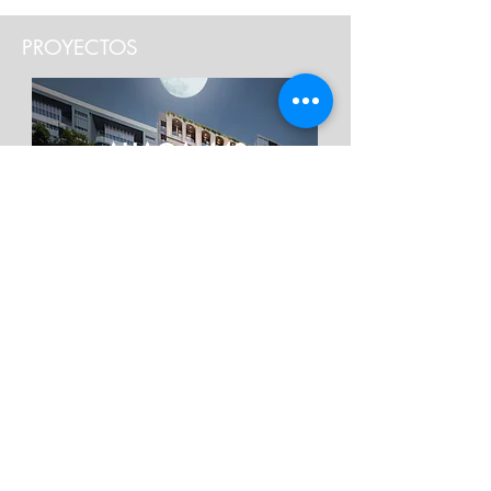
PROYECTOS
ALIAGA 442
MAGDALENA DEL MAR
NUEVO PROYECTO
1, 2 y 3 DORMITORIOS
40m2 a 108m2
TORRE BLACK
JESÚS MARÍA