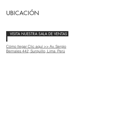
UBICACIÓN
VISITA NUESTRA SALA DE VENTAS
Cómo llegar Clic aquí >> Av. Sergio
Bernales 442, Surquillo, Lima Perú