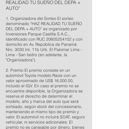
REALIDAD TU SUEÑO DEL DEPA +
AUTO”
1. Organizadora del Sorteo El sorteo
denominado “HAZ REALIDAD TU SUEÑO
DEL DEPA + AUTO” es organizado por
Inversiones Parque Castilla S.A.C.,
identificado con RUC
20605254102
y con
domicilio en Av. República de Panamá
Nro. 3030 Int. 11b Urb. El Palomar Lima -
Lima - San Isidro (en adelante, la
"Organizadora").
2. Premio El premio consiste en un
automóvil Toyota modelo Raize con un
valor aproximado de US$ 16,000.00,
incluido el IGV. En caso el premio no se
encuentre disponible, la Organizadora se
reserva el derecho de determinar el
modelo, año y marca del auto que será
sorteado, según stock del concesionario,
manteniendo el mismo tipo de premio y
valor. El automóvil no incluirá SOAT, seguro
vehicular, ni servicios adicionales. El
premio no es canjeable por dinero, bienes