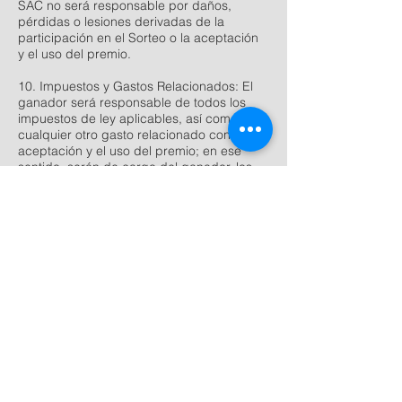
SAC no será responsable por daños,
pérdidas o lesiones derivadas de la
participación en el Sorteo o la aceptación
y el uso del premio.
10. Impuestos y Gastos Relacionados: El
ganador será responsable de todos los
impuestos de ley aplicables, así como de
cualquier otro gasto relacionado con la
aceptación y el uso del premio; en ese
sentido, serán de cargo del ganador, los
gastos notariales y registrales que se
generen por la inscripción del vehículo en
la Superintendencia Nacional de los
Registros Públicos, además de la solicitud
de fabricación de placa. La Organizadora,
no será responsable por las demoras que
se produzcan en los procedimientos de
inmatriculación vehicular (Sunarp),
emisión de placas y de tarjeta de
propiedad, la cual se deberá emitir a
nombre del beneficiario de la promoción.
11. Publicidad y Promoción: El ganador
podrá ser requerido a participar en